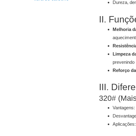
Dureza, den
II. Funçõ
Melhoria d
aqueciment
Resistênci
Limpeza da
prevenindo 
Reforço da
III. Dife
320# (Mais
Vantagens: 
Desvantagen
Aplicações