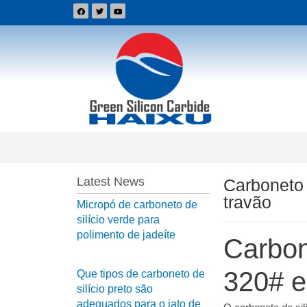
Latest News
Carboneto 
travão
Micropó de carboneto de
silício verde para
polimento de jadeíte
Carbon
320# e
Que tipos de carboneto de
silício preto são
adequados para o jato de