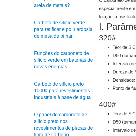
O carboneto de sil
areia de metais?
especialmente em f
fricção consisten
Carbeto de silício verde
I. Parâm
para retificar e polir ardósia
de mesa de bilhar.
320#
Teor de Si
Funções do carboneto de
D50 (tamanh
silício verde em baterias de
Intervalo 
novas energias
Dureza de 
Densidade:
Carbeto de silício preto
Ponto de f
1000# para revestimentos
industriais à base de água
400#
Teor de Si
O papel do carboneto de
silício preto nos
D50 (tamanh
revestimentos de placas de
Intervalo 
fibra de carbono