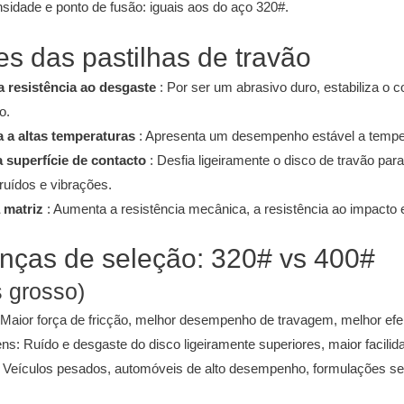
sidade e ponto de fusão: iguais aos do aço 320#.
es das pastilhas de travão
a resistência ao desgaste
: Por ser um abrasivo duro, estabiliza o c
o.
a a altas temperaturas
: Apresenta um desempenho estável a temper
 superfície de contacto
: Desfia ligeiramente o disco de travão p
ruídos e vibrações.
 matriz
: Aumenta a resistência mecânica, a resistência ao impacto e 
renças de seleção: 320# vs 400#
 grosso)
Maior força de fricção, melhor desempenho de travagem, melhor efeito
s: Ruído e desgaste do disco ligeiramente superiores, maior facilid
: Veículos pesados, automóveis de alto desempenho, formulações s