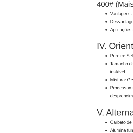
400# (Mais
Vantagens: 
Desvantagens
Aplicações:
IV. Orie
Pureza: Sel
Tamanho das
instável.
Mistura: Ge
Processamen
desprendim
V. Alter
Carbeto de 
Alumina fun