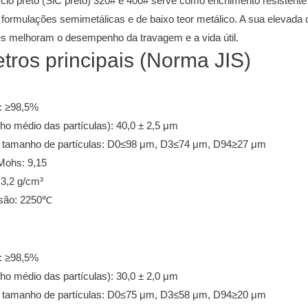
ício preto (SiC preto) 320# e 400# serve como enchimento resistente
ormulações semimetálicas e de baixo teor metálico. A sua elevada d
tes melhoram o desempenho da travagem e a vida útil.
etros principais (Norma JIS)
C: ≥98,5%
o médio das partículas): 40,0 ± 2,5 μm
de tamanho de partículas: D0≤98 μm, D3≤74 μm, D94≥27 μm
Mohs: 9,15
 3,2 g/cm³
usão: 2250℃
C: ≥98,5%
o médio das partículas): 30,0 ± 2,0 μm
de tamanho de partículas: D0≤75 μm, D3≤58 μm, D94≥20 μm