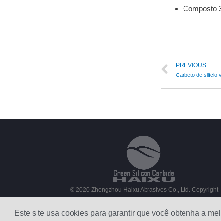
Composto 32
PREVIOUS
Carbeto de silício
© 2020 Zhengzhou Haixu Abrasives Co., Ltd. Copyright
Sitemap
Este site usa cookies para garantir que você obtenha a me