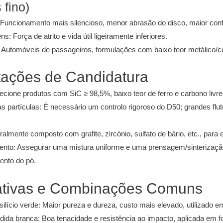
 fino)
Funcionamento mais silencioso, menor abrasão do disco, maior conf
: Força de atrito e vida útil ligeiramente inferiores.
 Automóveis de passageiros, formulações com baixo teor metálico/
ntações de Candidatura
ecione produtos com SiC ≥ 98,5%, baixo teor de ferro e carbono livre 
 partículas: É necessário um controlo rigoroso do D50; grandes f
ralmente composto com grafite, zircónio, sulfato de bário, etc., para 
to: Assegurar uma mistura uniforme e uma prensagem/sinterização 
ento do pó.
nativas e Combinações Comuns
silício verde: Maior pureza e dureza, custo mais elevado, utilizado e
dida branca: Boa tenacidade e resistência ao impacto, aplicada em 