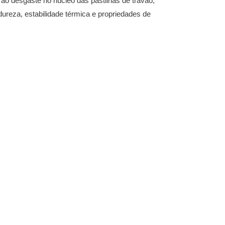
 ao desgaste no núcleo das pastilhas de travão,
ureza, estabilidade térmica e propriedades de