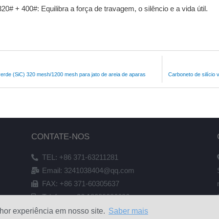
0# + 400#: Equilibra a força de travagem, o silêncio e a vida útil.
 verde (SiC) 320 mesh/1200 mesh para jato de areia de aparas
Carboneto de silício
CONTATE-NOS
TEL: +86 371-63211281
Email: 3241038404@qq.com
FAX: +86 371-60305637
Telefone: +86 18039336686
lhor experiência em nosso site.
Saber mais