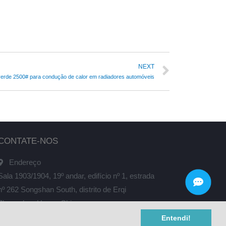
NEXT
 verde 2500# para condução de calor em radiadores automóveis
CONTATE-NOS
Endereço
Sala 1903/1904, 19º andar, edifício nº 1, estrada
nº 262 Songshan South, distrito de Erqi
Zhengzhou Henan China
Entendi!