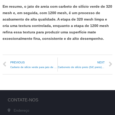
Em resumo, o jato de areia com carbeto de silício verde de 320
mesh e, em seguida, com 1200 mesh, é um processo de
acabamento de alta qualidade. A etapa de 320 mesh limpa e
cria uma textura controlada, enquanto a etapa de 1200 mesh
refina essa textura para produzir uma superfície mate
excecionalmente fina, consistente e de alto desempenho.
PREVIOUS
NEXT
Carbeto de silício verde para jato de areia de ecrãs de computador
Carboneto de silício preto (SiC preto) com grãos 320# e 400# para pastilhas de travão
CONTATE-NOS
Endereço