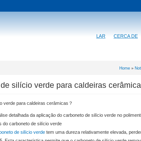
LAR
CERCA DE
Home
»
Not
de silício verde para caldeiras cerâmic
cio verde para caldeiras cerâmicas？
se detalhada da aplicação do carboneto de silício verde no poliment
 do carboneto de silício verde
oneto de silício verde
tem uma dureza relativamente elevada, perd
5. Esta característica permite que o carboneto de silício verde remov