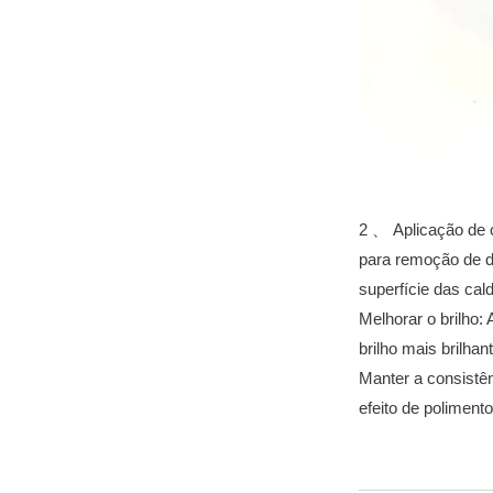
2 、 Aplicação de c
para remoção de de
superfície das cal
Melhorar o brilho:
brilho mais brilhan
Manter a consistên
efeito de poliment