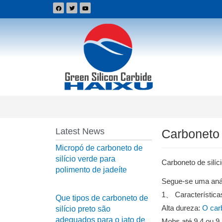
Latest News
Carboneto 
Micropó de carboneto de
silício verde para
Carboneto de silí
polimento de jadeíte
Segue-se uma análi
1、 Características
Que tipos de carboneto de
Alta dureza:
O carb
silício preto são
adequados para o jato de
Mohs até 9,4 ou 9,