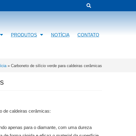
PRODUTOS
NOTÍCIA
CONTATO
ícia
»
Carboneto de silício verde para caldeiras cerâmicas
as
o de caldeiras cerâmicas:
endo apenas para o diamante, com uma dureza
a de forma rápida e eficaz o material da superfície