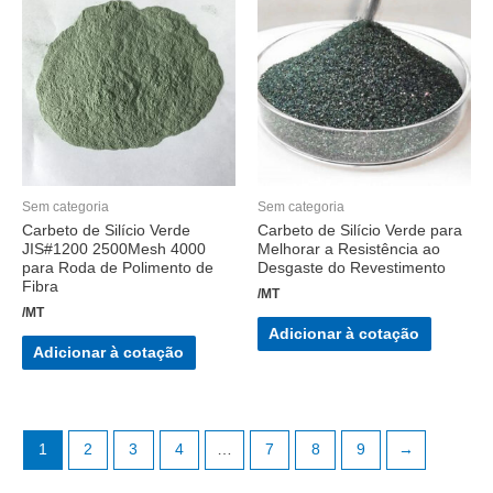
Sem categoria
Sem categoria
Carbeto de Silício Verde
Carbeto de Silício Verde para
JIS#1200 2500Mesh 4000
Melhorar a Resistência ao
para Roda de Polimento de
Desgaste do Revestimento
Fibra
/MT
/MT
Adicionar à cotação
Adicionar à cotação
1
2
3
4
…
7
8
9
→