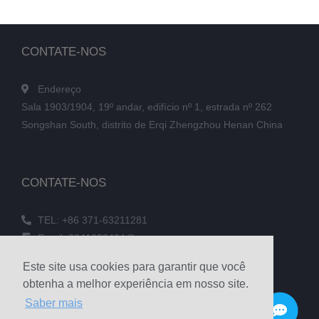
CONTATE-NOS
Endereço
Sala 1903/1904, 19º andar, edifício nº 1, estrada nº 262
Songshan South, distrito de Erqi Zhengzhou Henan China
CONTATE-NOS
TEL: +86 371-63211281
Email: 3241038404@qq.com
FAX: +86 371-60305637
Este site usa cookies para garantir que você
Telefone: +86 18039336686
obtenha a melhor experiência em nosso site.
Saber mais